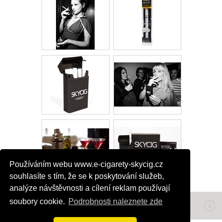
Používáním webu www.e-cigarety-skycig.cz
souhlasíte s tím, že se k poskytování služeb,
analýze návštěvnosti a cílení reklam používají
soubory cookie.
Podrobnosti naleznete zde
Napište nám