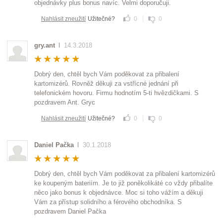
objednávky plus bonus navíc. Velmi doporučuji.
Nahlásit zneužití
Užitečné?
0
0
gry.ant
14.3.2018
Dobrý den, chtěl bych Vám poděkovat za přibalení
kartomizérů. Rovněž děkuji za vstřícné jednání při
telefonickém hovoru. Firmu hodnotím 5-ti hvězdičkami. S
pozdravem Ant. Gryc
Nahlásit zneužití
Užitečné?
0
0
Daniel Pačka
30.1.2018
Dobrý den, chtěl bych Vám poděkovat za přibalení kartomizérů
ke koupeným bateriím. Je to již poněkolikáté co vždy přibalíte
něco jako bonus k objednávce. Moc si toho vážím a děkuji
Vám za přístup solidního a férového obchodníka. S
pozdravem Daniel Pačka