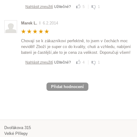
Nahlásit zneužití
Užitečné?
5
1
Marek L.
6.2.2014
Chovají se k zákazníkovi perfektně, to jsem v čechách moc
neviděl! Zboží je super co do kvality, chuti a vzhledu, nabíjení
baterií je častější,ale to je cena za velikost. Doporučuji všem!
Nahlásit zneužití
Užitečné?
4
1
Přidat hodnocení
Dvořákova 315
Velké Přílepy