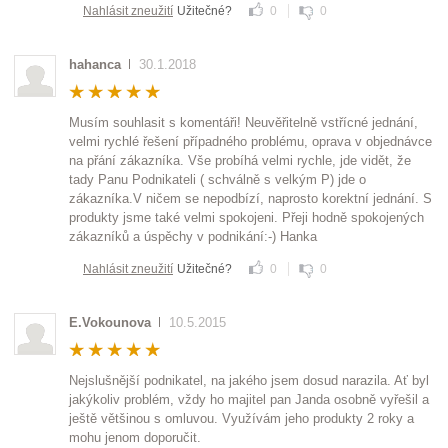
Nahlásit zneužití
Užitečné?
0
0
hahanca
30.1.2018
Musím souhlasit s komentáři! Neuvěřitelně vstřícné jednání,
velmi rychlé řešení případného problému, oprava v objednávce
na přání zákazníka. Vše probíhá velmi rychle, jde vidět, že
tady Panu Podnikateli ( schválně s velkým P) jde o
zákazníka.V ničem se nepodbízí, naprosto korektní jednání. S
produkty jsme také velmi spokojeni. Přeji hodně spokojených
zákazníků a úspěchy v podnikání:-) Hanka
Nahlásit zneužití
Užitečné?
0
0
E.Vokounova
10.5.2015
Nejslušnější podnikatel, na jakého jsem dosud narazila. Ať byl
jakýkoliv problém, vždy ho majitel pan Janda osobně vyřešil a
ještě většinou s omluvou. Využívám jeho produkty 2 roky a
mohu jenom doporučit.