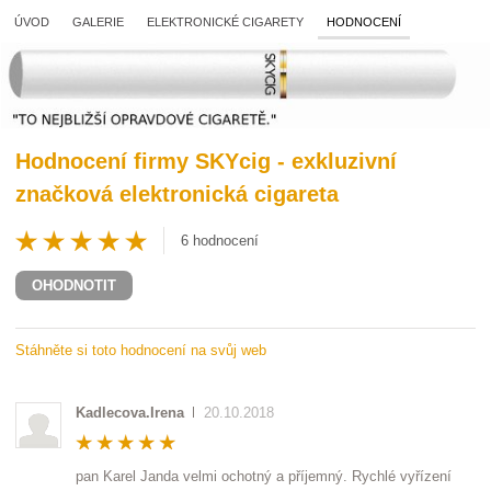
ÚVOD
GALERIE
ELEKTRONICKÉ CIGARETY
HODNOCENÍ
Hodnocení firmy
SKYcig - exkluzivní
značková elektronická cigareta
6
hodnocení
OHODNOTIT
Stáhněte si toto hodnocení na svůj web
Kadlecova.Irena
20.10.2018
pan Karel Janda velmi ochotný a příjemný. Rychlé vyřízení